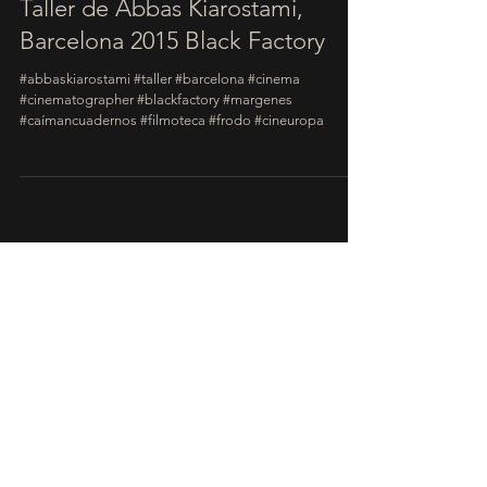
Taller de Abbas Kiarostami,
Barcelona 2015 Black Factory
#abbaskiarostami #taller #barcelona #cinema
#cinematographer #blackfactory #margenes
#caímancuadernos #filmoteca #frodo #cineuropa