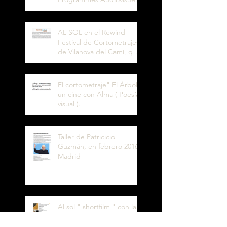
AL SOL en el Rewind
Festival de Cortometrajes
de Vilanova del Camí, que
se celebra del 11 al 13 de
m
El cortometraje" El Árbol",
un cine con Alma ( Poesía
visual ).
Taller de Patricicio
Guzmán, en febrero 2016.
Madrid
Al sol " shortfilm " con la
distribuidora Digital 104.
Ha participado en el