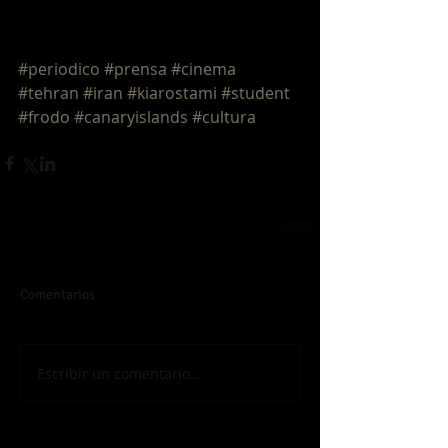
#periodico
#prensa
#cinema
#tehran
#iran
#kiarostami
#student
#frodo
#canaryislands
#cultura
Comentarios
Escribir un comentario...