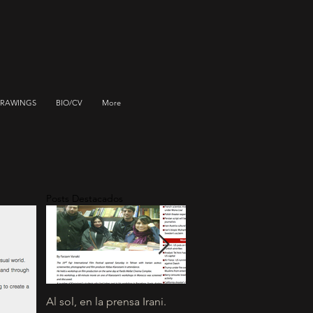
RAWINGS
BIO/CV
More
Posts Destacados
Al sol, en la prensa Irani.
El cortometraje "Al sol"