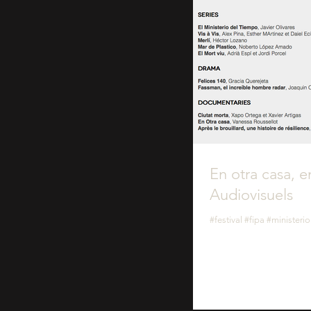
En otra casa, e
Audiovisuels
#festival #fipa #minister