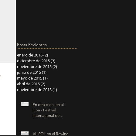
viaja a Tehran, Iran.
Posts Recientes
enero de 2016
(2)
2 entradas
diciembre de 2015
(3)
3 entradas
noviembre de 2015
(2)
2 entradas
junio de 2015
(1)
1 entrada
s
mayo de 2015
(1)
1 entrada
abril de 2015
(2)
2 entradas
noviembre de 2013
(1)
1 entrada
En otra casa, en el
Fipa - Festival
International de
Programmes
Audiovisuels
AL SOL en el Rewind