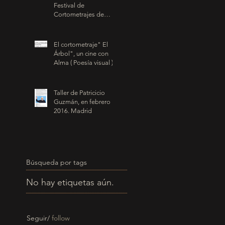
Festival de
Cortometrajes de
Vilanova del Camí,
que se celebra del 11
al 13 de m
El cortometraje" El
Árbol", un cine con
Alma ( Poesía visual ).
Taller de Patricicio
Guzmán, en febrero
2016. Madrid
Búsqueda por tags
No hay etiquetas aún.
Seguir/
follow